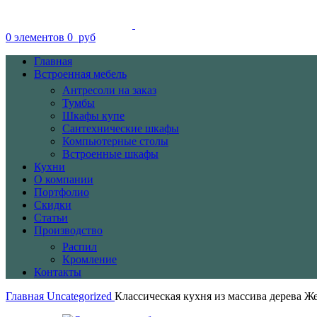
0
элементов
0
руб
Главная
Встроенная мебель
Антресоли на заказ
Тумбы
Шкафы купе
Сантехнические шкафы
Компьютерные столы
Встроенные шкафы
Кухни
О компании
Портфолио
Скидки
Cтатьи
Производство
Распил
Кромление
Контакты
Главная
Uncategorized
Классическая кухня из массива дерева Ж